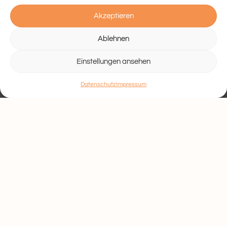
Akzeptieren
Ablehnen
Einstellungen ansehen
Datenschutz
Impressum
In unseren Tanzkursen können Kinder und
Jugendliche sich kreativ ausdrücken, gemeinsam
Choreografien entwickeln und Selbstvertrauen
aufbauen – ganz ohne Leistungsdruck.
Träger der