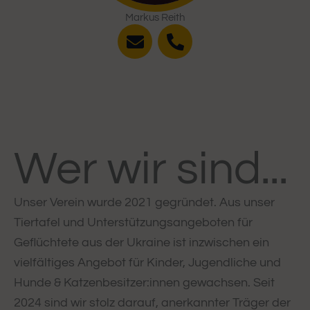
Markus Reith
E
P
n
h
v
o
e
n
l
e
o
-
p
a
e
l
Wer wir sind...
t
Unser Verein wurde 2021 gegründet. Aus unser
Tiertafel und Unterstützungsangeboten für
Geflüchtete aus der Ukraine ist inzwischen ein
vielfältiges Angebot für Kinder, Jugendliche und
Hunde & Katzenbesitzer:innen gewachsen. Seit
2024 sind wir stolz darauf, anerkannter Träger der