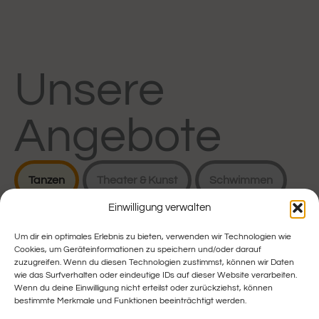
Unsere
Angebote
Tanzen
Theater & Kunst
Schwimmen
Einwilligung verwalten
Sprechen
Waldpädagogik
Kochen
Um dir ein optimales Erlebnis zu bieten, verwenden wir Technologien wie
Cookies, um Geräteinformationen zu speichern und/oder darauf
Alltägliches
zuzugreifen. Wenn du diesen Technologien zustimmst, können wir Daten
wie das Surfverhalten oder eindeutige IDs auf dieser Website verarbeiten.
Wenn du deine Einwilligung nicht erteilst oder zurückziehst, können
bestimmte Merkmale und Funktionen beeinträchtigt werden.