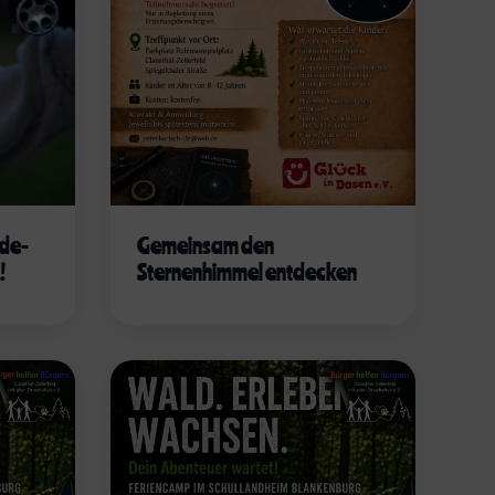
nde-
Gemeinsam den
!
Sternenhimmel entdecken