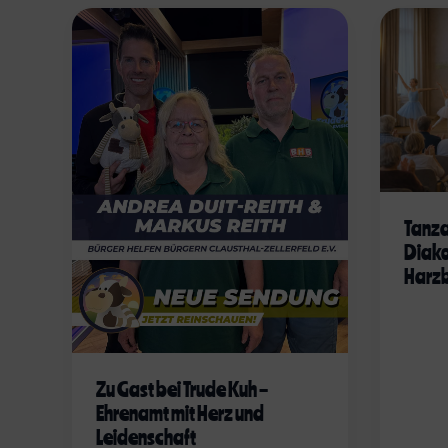
Tanza
Diako
Harzb
Zu Gast bei Trude Kuh –
Ehrenamt mit Herz und
Leidenschaft