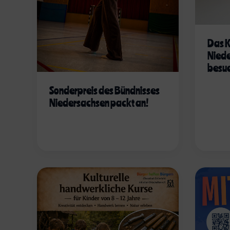
Das K
Niede
besu
Sonderpreis des Bündnisses
Niedersachsen packt an!