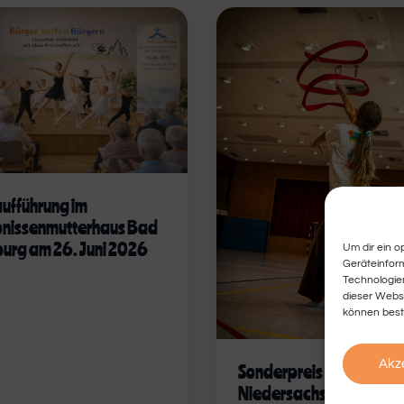
ufführung im
nissenmutterhaus Bad
urg am 26. Juni 2026
Um dir ein o
Geräteinfor
Technologien
dieser Websi
können best
Akz
Sonderpreis des Bündni
Niedersachsen packt a