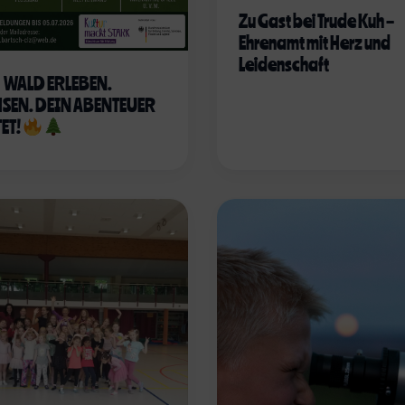
Zu Gast bei Trude Kuh –
Ehrenamt mit Herz und
Leidenschaft
WALD ERLEBEN.
SEN. DEIN ABENTEUER
ET!