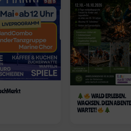
achMarkt
WALD ERLEBEN.
WACHSEN. DEIN ABENT
WARTET!