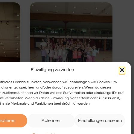
Einwilligung verwalten
ptimales Erlebnis zu bieten, verwenden wir Technologien wie Cookies, um
mationen zu speichern und/oder darauf zuzugreifen. Wenn du diesen
 zustimmst, können wir Daten wie das Surfverhalten oder eindeutige IDs auf
Das Kamera-Team von Hallo
te verarbeiten. Wenn du deine Einwilligung nicht erteilst oder zurückziehst,
Niedersachsen hat uns
immte Merkmale und Funktionen beeinträchtigt werden.
besucht
eptieren
Ablehnen
Einstellungen ansehen
sses
n!