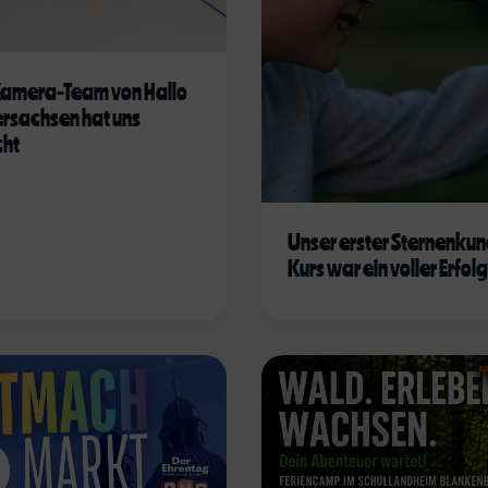
amera-Team von Hallo
rsachsen hat uns
cht
Unser erster Sternenku
Kurs war ein voller Erfolg