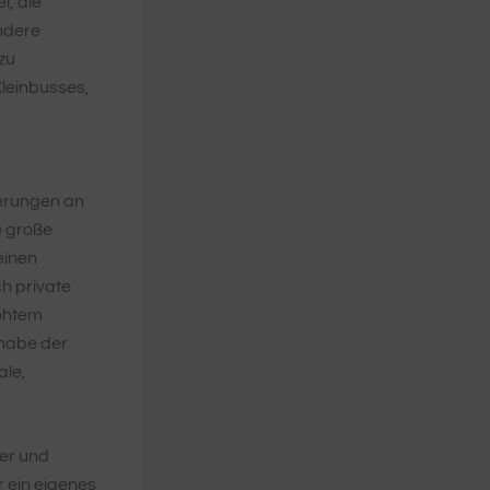
l, die
ondere
zu
Kleinbusses,
derungen an
e große
einen
h private
höhtem
lhabe der
ale,
der und
r ein eigenes