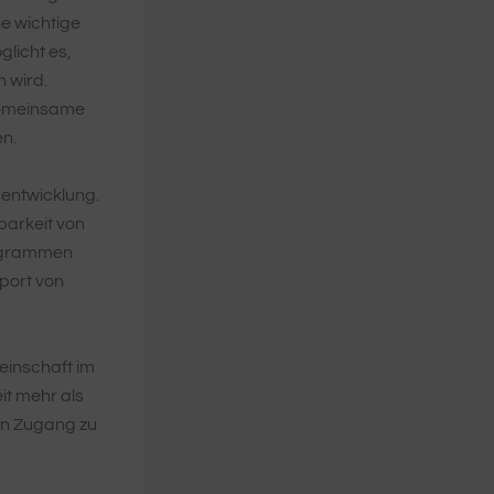
ne wichtige
glicht es,
 wird.
 gemeinsame
en.
sentwicklung.
barkeit von
rogrammen
port von
einschaft im
it mehr als
den Zugang zu