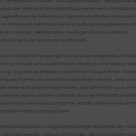
 „Vereinsbus für Kinder- und Jugendtransport“ verfolgt das Zie
nerhalb der Vereinsarbeit nachhaltig zu verbessern und insbes
Jugendlichen die Teilnahme an gemeinschaftlichen Aktivitäten 
 Im Mittelpunkt steht dabei die Anschaffung eines geeigneten 
ten zu Trainings, Wettkämpfen, Ausflügen sowie zu weiteren
chen Angeboten eingesetzt werden soll.
ür ein solches Fahrzeug ergibt sich aus den steigenden Anfor
tion von Kinder- und Jugendarbeit. Häufig ist es für Vereine ein
ung, Gruppen zuverlässig und sicher zu transportieren. Ohne 
müssen Fahrten oft umständlich koordiniert werden, etwa durc
er externe Transportmöglichkeiten. Dies führt nicht nur zu er
schem Aufwand, sondern schränkt auch die Flexibilität und Tei
eder ein. Ein Vereinsbus schafft hier Abhilfe, indem er eine zentr
 sichere Transportlösung bietet.
ekt soll insbesondere die gleichberechtigte Teilnahme aller Kin
 gefördert werden. Gerade für Familien, die nicht jederzeit übe