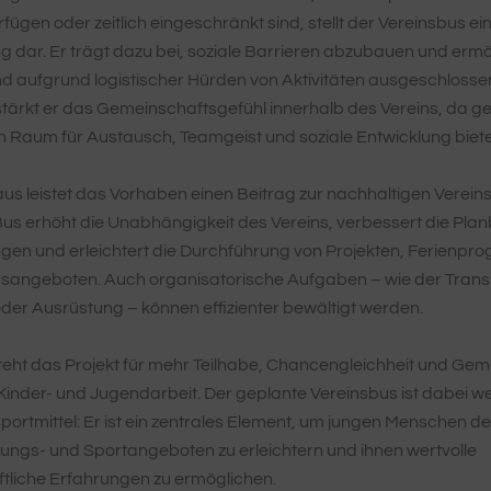
fügen oder zeitlich eingeschränkt sind, stellt der Vereinsbus ei
g dar. Er trägt dazu bei, soziale Barrieren abzubauen und ermö
nd aufgrund logistischer Hürden von Aktivitäten ausgeschlossen
 stärkt er das Gemeinschaftsgefühl innerhalb des Vereins, da
 Raum für Austausch, Teamgeist und soziale Entwicklung biet
us leistet das Vorhaben einen Beitrag zur nachhaltigen Verein
Bus erhöht die Unabhängigkeit des Vereins, verbessert die Plan
gen und erleichtert die Durchführung von Projekten, Ferienp
gsangeboten. Auch organisatorische Aufgaben – wie der Trans
oder Ausrüstung – können effizienter bewältigt werden.
eht das Projekt für mehr Teilhabe, Chancengleichheit und Gem
Kinder- und Jugendarbeit. Der geplante Vereinsbus ist dabei we
sportmittel: Er ist ein zentrales Element, um jungen Menschen 
ildungs- und Sportangeboten zu erleichtern und ihnen wertvolle
tliche Erfahrungen zu ermöglichen.