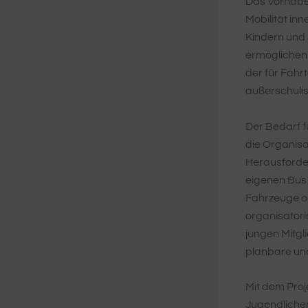
Das Vorhaben
Mobilität in
Kindern und 
ermöglichen.
der für Fahr
außerschulis
Der Bedarf f
die Organisa
Herausforder
eigenen Bus 
Fahrzeuge od
organisatori
jungen Mitgli
planbare und
Mit dem Proj
Jugendlichen