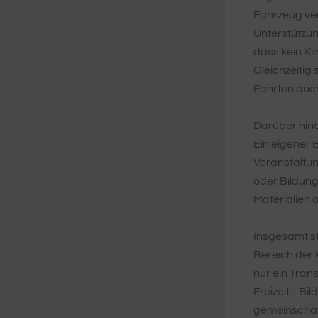
Fahrzeug ver
Unterstützun
dass kein Ki
Gleichzeitig
Fahrten auch
Darüber hina
Ein eigener 
Veranstaltun
oder Bildun
Materialien 
Insgesamt st
Bereich der 
nur ein Tran
Freizeit-, B
gemeinschaf