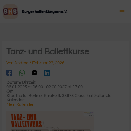
Zum
Inhalt
Bürger helfen Bürgern e.V.
springen
Tanz- und Ballettkurse
Von
Andrea
/
Februar 23, 2026
Datum/Uhrzeit:
06.01.2025
at
16:00
-
02.08.2027
at
17:00
Ort:
Stadthalle; Berliner Straße 6; 38678 Clausthal-Zellerfeld
Kalender:
Mein Kalender